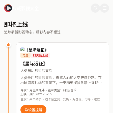
八戒影视大全
即将上线
追踪最新影视动态，精彩内容不错过
电影
12天后上线
《星际远征》
人类最后的星际冒险
人类最后的星际冒险，震撼人心的太空史诗巨制。在
地球资源枯竭的背景下，一支精英探险队踏上寻找新
家园的征程，穿越未知的星系，面对前所未有的挑
导演：克里斯托弗·诺兰
类型：科幻/冒险
战。本片由国际顶级特效团队打造，视觉效果堪称史
上映日期：2026-05-15
无前例。
主演：莱昂纳多·迪卡普里奥、安妮·海瑟薇、马特·达蒙
设置提醒