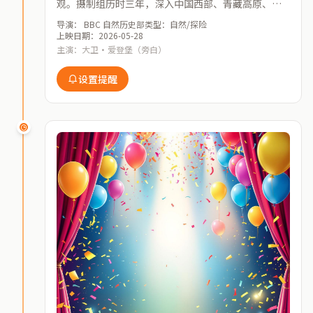
观。摄制组历时三年，深入中国西部、青藏高原、塔
克拉玛干沙漠等多个无人区，记录罕见的地理现象和
导演： BBC 自然历史部
类型：自然/探险
珍稀野生动物的生存状态。
上映日期：2026-05-28
主演：大卫·爱登堡（旁白）
设置提醒