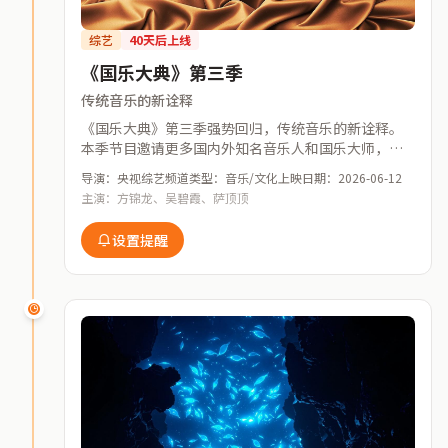
综艺
40天后上线
《国乐大典》第三季
传统音乐的新诠释
《国乐大典》第三季强势回归，传统音乐的新诠释。
本季节目邀请更多国内外知名音乐人和国乐大师，用
现代音乐语言重新演绎中国传统乐器和曲目，让古老
导演：央视综艺频道
类型：音乐/文化
上映日期：2026-06-12
的音乐焕发新的生命力。
主演：方锦龙、吴碧霞、萨顶顶
设置提醒