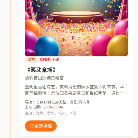
综艺
32天后上线
《笑动全城》
笑料百出的娱乐盛宴
全明星喜剧综艺，笑料百出的娱乐盛宴即将来袭。本
期节目邀请十余位知名喜剧演员和当红明星，通过即
兴表演、游戏竞技、情景喜剧等多种形式，为观众带
导演：芒果TV综艺部
类型：喜剧/真人秀
来不间断的欢笑体验。
上映日期：2026-06-04
主演：沈腾、贾玲、杨迪、李诞
设置提醒