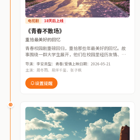
电视剧
18天后上线
《青春不散场》
重拾最美好的回忆
青春校园剧重磅回归，重拾那些年最美好的回忆。故
事围绕一群大学生展开，他们在校园里经历友情、爱
情、梦想的碰撞与成长，用最真实的笔触描绘青春的
导演：李安
类型：青春/爱情
上映日期：2026-05-21
模样。本剧由知名编剧团队精心打磨，演员阵容强
主演：周冬雨、易烊千玺、张子枫
大。
设置提醒