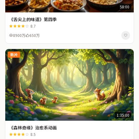
58:00
《舌尖上的味道》第四季
8.7
8900万
650万
新片
1:35:00
《森林奇缘》治愈系动画
8.5