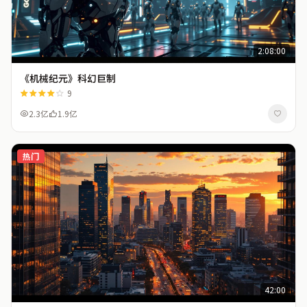
2:08:00
《机械纪元》科幻巨制
9
2.3亿
1.9亿
热门
42:00