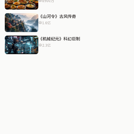
8900万
《山河令》古风传奇
1.6亿
《机械纪元》科幻巨制
2.3亿