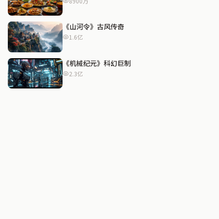
8900万
《山河令》古风传奇
1.6亿
《机械纪元》科幻巨制
2.3亿