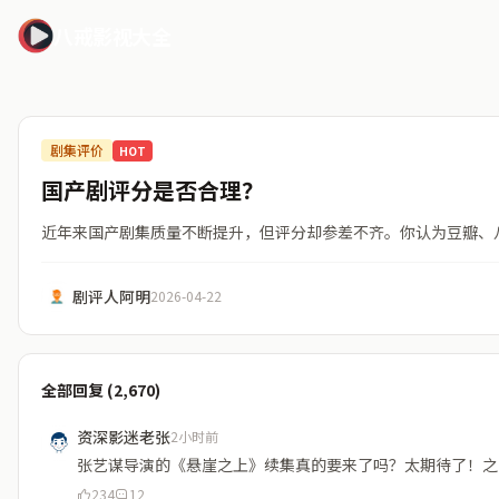
八戒影视大全
剧集评价
HOT
国产剧评分是否合理？
近年来国产剧集质量不断提升，但评分却参差不齐。你认为豆瓣、
剧评人阿明
2026-04-22
全部回复 (2,670)
资深影迷老张
2小时前
张艺谋导演的《悬崖之上》续集真的要来了吗？太期待了！之
234
12