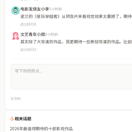
电影发烧友小李
5小时前
诺兰的《星际穿越者》从预告片来看视觉效果太震撼了，期待
189
8
文艺青年小周
8小时前
其实除了大导演的作品，我更期待一些新锐导演的作品。比如
156
5
0/500
相关话题
2026年最值得期待的十部影视作品